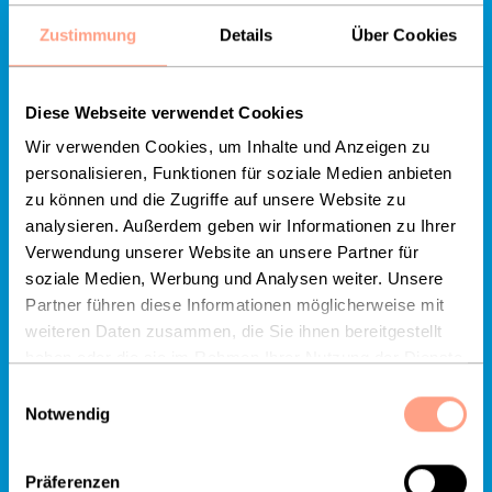
Zustimmung
Details
Über Cookies
Diese Webseite verwendet Cookies
Wir verwenden Cookies, um Inhalte und Anzeigen zu
personalisieren, Funktionen für soziale Medien anbieten
zu können und die Zugriffe auf unsere Website zu
analysieren. Außerdem geben wir Informationen zu Ihrer
Verwendung unserer Website an unsere Partner für
soziale Medien, Werbung und Analysen weiter. Unsere
Partner führen diese Informationen möglicherweise mit
weiteren Daten zusammen, die Sie ihnen bereitgestellt
haben oder die sie im Rahmen Ihrer Nutzung der Dienste
gesammelt haben.
Einwilligungsauswahl
Ganz viel neue Power liefert unser Corporate Design für die
Notwendig
Zukunft 💪
Präferenzen