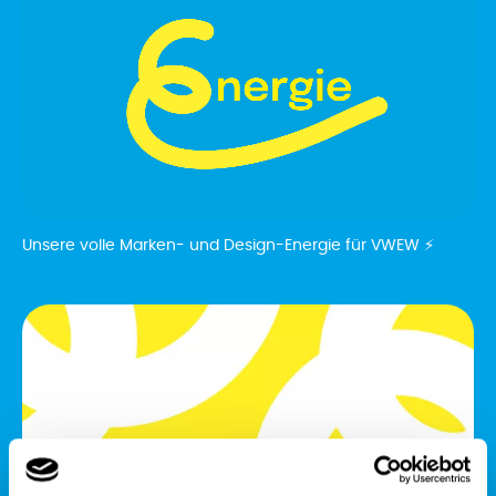
Unsere volle Marken- und Design-Energie für VWEW ⚡️